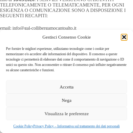
TELEFONICAMENTE O TELEMATICAMENTE, PER OGNI
ESIGENZA O COMUNICAZIONE SONO A DISPOSIZIONE I
SEGUENTI RECAPITI:
email: info@gal-collibergamocantoalto.it
Gestisci Consenso Cookie
Tel: 3383769240
Per fornire le migliori esperienze, utilizziamo tecnologie come i cookie per
memorizzare e/o accedere alle informazioni del dispositivo. Il consenso a queste
tecnologie ci permetterà di elaborare dati come il comportamento di navigazione o ID
unici su questo sito. Non acconsentire o ritirare il consenso può influire negativamente
su alcune caratteristiche e funzioni.
Accetta
Nega
GAL dei Colli di Bergamo e del Canto Alto
S.C.A.R.L |
Visualizza le preferenze
Via Valmarina, 25 – 24123
Bergamo
| C.F. 04240740169 –
REA BG-447263
Copyright © 2026 - Tema WordPress sviluppato da
Creative
Cookie Policy
Privacy Policy – Informativa sul trattamento dei dati personali
Themes
|
Cookie Policy
|
Privacy