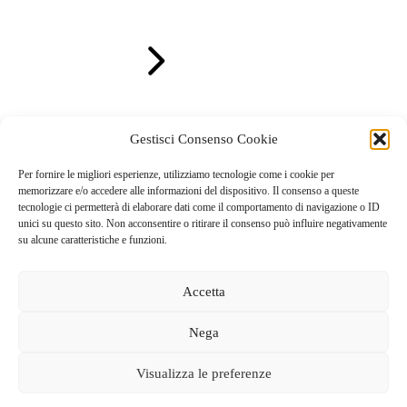
LEGGI TUTTO
Gestisci Consenso Cookie
Per fornire le migliori esperienze, utilizziamo tecnologie come i cookie per
memorizzare e/o accedere alle informazioni del dispositivo. Il consenso a queste
tecnologie ci permetterà di elaborare dati come il comportamento di navigazione o ID
unici su questo sito. Non acconsentire o ritirare il consenso può influire negativamente
su alcune caratteristiche e funzioni.
Accetta
Nega
GAL dei Colli di Bergamo e del Canto Alto
S.C.A.R.L |
Visualizza le preferenze
Via Valmarina, 25 – 24123
Bergamo
| C.F. 04240740169 –
REA BG-447263