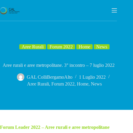
Salta
al
contenuto
Aree Rurali
Forum 2022
Home
News
Aree rurali e aree metropolitane. 3° incontro – 7 luglio 2022
GAL ColliBergamoAlto
1 Luglio 2022
Aree Rurali
,
Forum 2022
,
Home
,
News
Forum Leader 2022 – Aree rurali e aree metropolitane