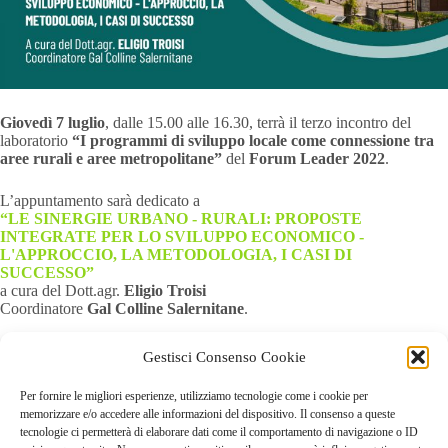
Giovedì 7 luglio
, dalle 15.00 alle 16.30, terrà il terzo incontro del
laboratorio
“I programmi di sviluppo locale come connessione tra
aree rurali e aree metropolitane”
del
Forum Leader 2022
.
L’appuntamento sarà dedicato a
“LE SINERGIE URBANO - RURALI: PROPOSTE
INTEGRATE PER LO SVILUPPO ECONOMICO -
L'APPROCCIO, LA METODOLOGIA, I CASI DI
SUCCESSO”
a cura del Dott.agr.
Eligio Troisi
Coordinatore
Gal Colline Salernitane
.
» GUARDA LA REGISTRAZIONE QUI
Gestisci Consenso Cookie
Per fornire le migliori esperienze, utilizziamo tecnologie come i cookie per
memorizzare e/o accedere alle informazioni del dispositivo. Il consenso a queste
tecnologie ci permetterà di elaborare dati come il comportamento di navigazione o ID