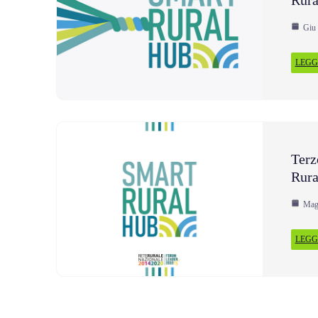
Giu 
LEGGI
Terz
Rura
Mag
LEGGI