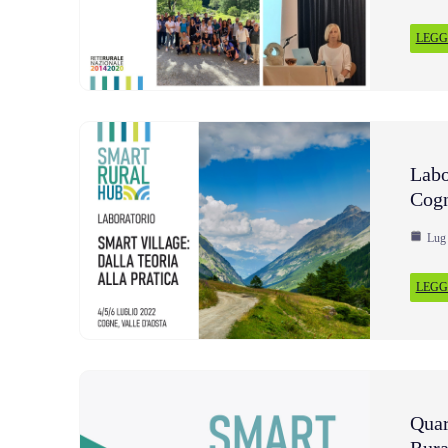
LEGGI
Labo
Cog
Lug 
LEGGI
Quar
Rura