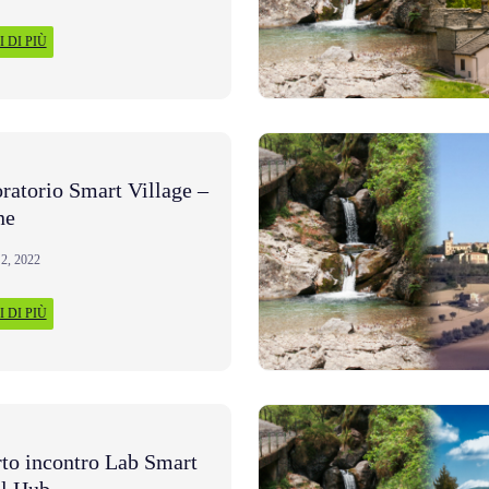
 DI PIÙ
ratorio Smart Village –
ne
2, 2022
 DI PIÙ
to incontro Lab Smart
l Hub