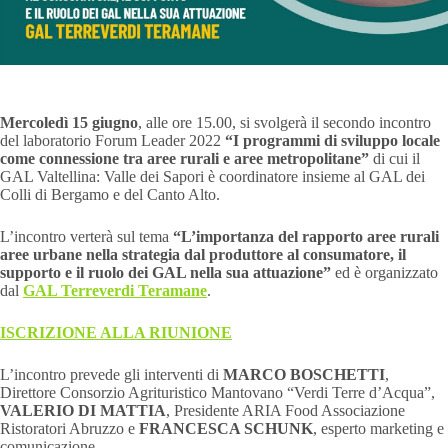
Mercoledì 15 giugno
, alle ore 15.00, si svolgerà il secondo incontro
del laboratorio Forum Leader 2022
“I programmi di sviluppo locale
come connessione tra aree rurali e aree metropolitane”
di cui il
GAL Valtellina: Valle dei Sapori è coordinatore insieme al GAL dei
Colli di Bergamo e del Canto Alto.
L’incontro verterà sul tema
“L’importanza del rapporto aree rurali
aree urbane nella strategia dal produttore al consumatore, il
supporto e il ruolo dei GAL nella sua attuazione”
ed è organizzato
dal
GAL Terreverdi Teramane
.
ISCRIZIONE ALLA RIUNIONE
L’incontro prevede gli interventi di
MARCO BOSCHETTI
,
Direttore Consorzio Agrituristico Mantovano “Verdi Terre d’Acqua”,
VALERIO DI MATTIA
, Presidente ARIA Food Associazione
Ristoratori Abruzzo e
FRANCESCA SCHUNK
, esperto marketing e
comunicazione.