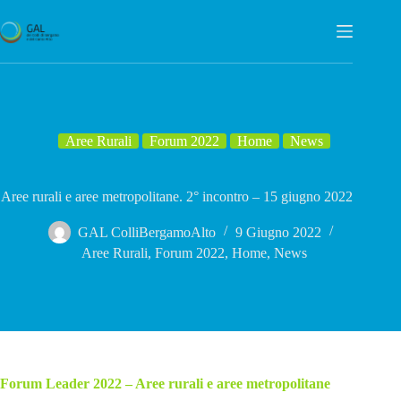
Salta
al
contenuto
Aree Rurali
Forum 2022
Home
News
Aree rurali e aree metropolitane. 2° incontro – 15 giugno 2022
GAL ColliBergamoAlto
9 Giugno 2022
Aree Rurali
,
Forum 2022
,
Home
,
News
Forum Leader 2022 – Aree rurali e aree metropolitane