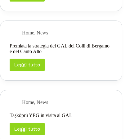
2023
–
2027
–
Il
GAL
Home
,
News
per
lo
Premiata la strategia del GAL dei Colli di Bergamo
sviluppo
e del Canto Alto
rurale
del
territorio
Leggi tutto
Premiata
la
strategia
del
GAL
dei
Colli
Home
,
News
di
Bergamo
Taşköprü YEG in visita al GAL
e
del
Canto
Leggi tutto
Taşköprü
Alto
YEG