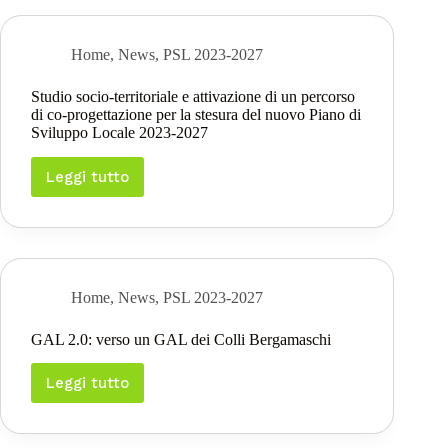
Home
,
News
,
PSL 2023-2027
Studio socio-territoriale e attivazione di un percorso
di co-progettazione per la stesura del nuovo Piano di
Sviluppo Locale 2023-2027
Leggi tutto
Studio
socio-
territoriale
e
attivazione
di
un
Home
,
News
,
PSL 2023-2027
percorso
di
GAL 2.0: verso un GAL dei Colli Bergamaschi
co-
progettazione
per
Leggi tutto
GAL
la
2.0:
stesura
verso
del
un