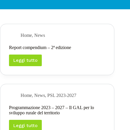
Home
,
News
Report compendium – 2ª edizione
Leggi tutto
Report
compendium
–
2ª
edizione
Home
,
News
,
PSL 2023-2027
Programmazione 2023 – 2027 – Il GAL per lo
sviluppo rurale del territorio
Leggi tutto
Programmazione