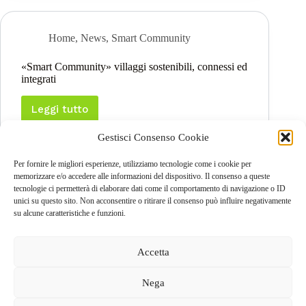
nuovo
GAL
Piano
dei
di
Colli
Home
,
News
,
Smart Community
Sviluppo
Bergamaschi
Locale
2023-
«Smart Community» villaggi sostenibili, connessi ed
2027
integrati
Leggi tutto
«Smart
Community»
Gestisci Consenso Cookie
villaggi
sostenibili,
connessi
Per fornire le migliori esperienze, utilizziamo tecnologie come i cookie per
ed
memorizzare e/o accedere alle informazioni del dispositivo. Il consenso a queste
integrati
tecnologie ci permetterà di elaborare dati come il comportamento di navigazione o ID
SUCC
unici su questo sito. Non acconsentire o ritirare il consenso può influire negativamente
su alcune caratteristiche e funzioni.
Accetta
Nega
GAL dei Colli di Bergamo e del Canto Alto
S.C.A.R.L |