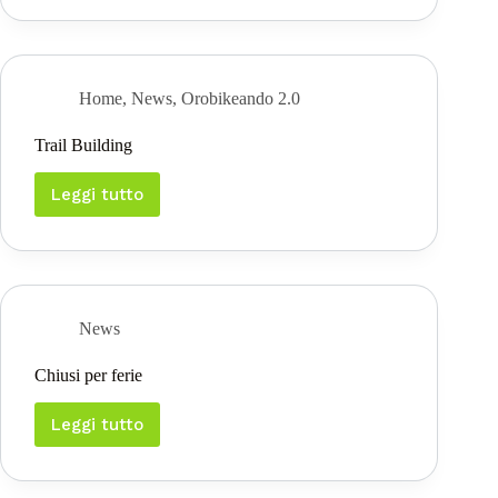
in
visita
al
GAL
Home
,
News
,
Orobikeando 2.0
Trail Building
Leggi tutto
Trail
Building
News
Chiusi per ferie
Leggi tutto
Chiusi
per
ferie