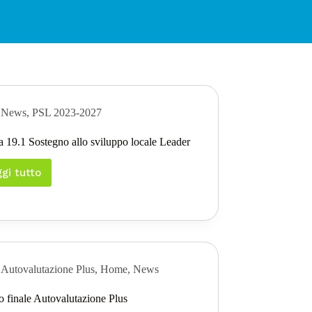
News
,
PSL 2023-2027
a 19.1 Sostegno allo sviluppo locale Leader
gi tutto
Misura
19.1
Sostegno
allo
sviluppo
locale
Leader
Autovalutazione Plus
,
Home
,
News
o finale Autovalutazione Plus