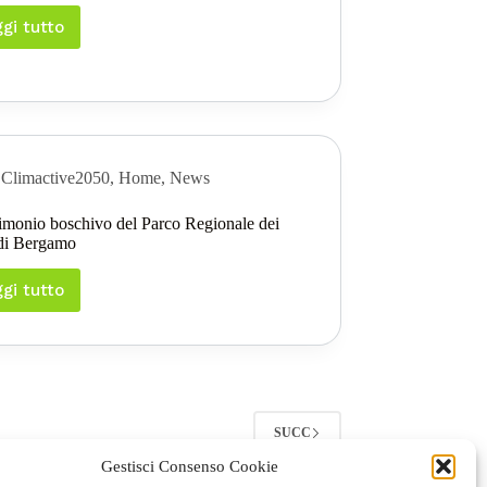
gi tutto
Evento
finale
Autovalutazione
Plus
Climactive2050
,
Home
,
News
rimonio boschivo del Parco Regionale dei
 di Bergamo
gi tutto
Il
patrimonio
boschivo
del
Parco
Regionale
dei
SUCC
Colli
di
Gestisci Consenso Cookie
Bergamo