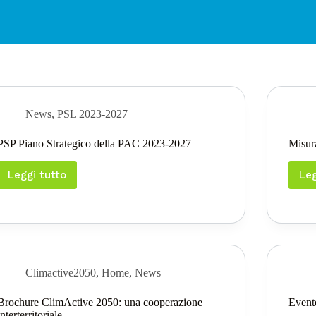
News
,
PSL 2023-2027
PSP Piano Strategico della PAC 2023-2027
Misur
Leggi tutto
Leg
PSP
Piano
Strategico
della
PAC
2023-
2027
Climactive2050
,
Home
,
News
Brochure ClimActive 2050: una cooperazione
Event
interterritoriale