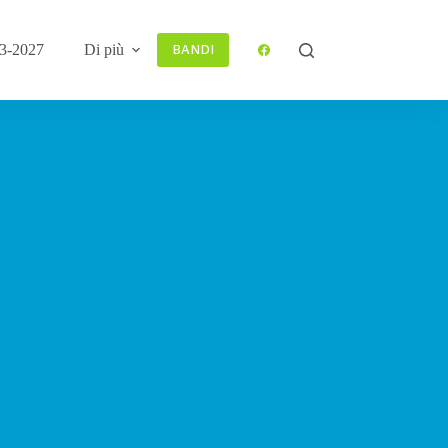
3-2027
Di più
BANDI