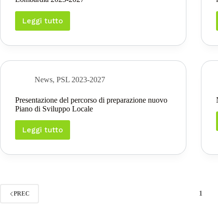
Leggi tutto
Complemento
di
programmazione
PSP
Regione
Lombardia
2023-
News
,
PSL 2023-2027
2027
Presentazione del percorso di preparazione nuovo
Piano di Sviluppo Locale
Leggi tutto
Presentazione
del
percorso
di
preparazione
nuovo
Piano
1
PREC
di
Sviluppo
Locale