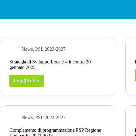
News
,
PSL 2023-2027
Strategia di Sviluppo Locale – Incontro 20
gennaio 2023
Leggi tutto
Strategia
di
Sviluppo
Locale
–
Incontro
20
News
,
PSL 2023-2027
gennaio
2023
Complemento di programmazione PSP Regione
Lombardia 2023-2027