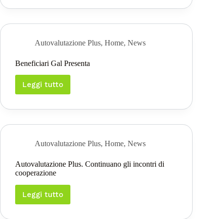
Autovalutazione Plus
,
Home
,
News
Beneficiari Gal Presenta
Leggi tutto
Beneficiari
Gal
Presenta
Autovalutazione Plus
,
Home
,
News
Autovalutazione Plus. Continuano gli incontri di
cooperazione
Leggi tutto
Autovalutazione
Plus.
Continuano