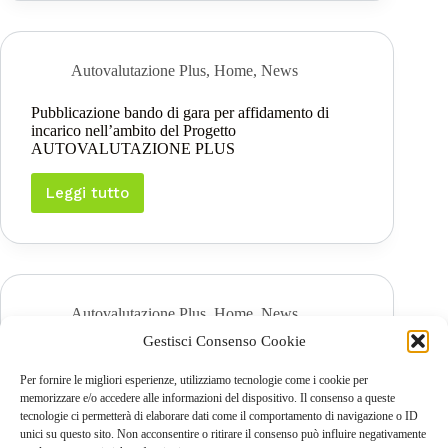
gli
incontri
di
cooperazione
Autovalutazione Plus
,
Home
,
News
Pubblicazione bando di gara per affidamento di
incarico nell’ambito del Progetto
AUTOVALUTAZIONE PLUS
Leggi tutto
Pubblicazione
bando
di
gara
per
affidamento
di
Autovalutazione Plus
,
Home
,
News
incarico
Gestisci Consenso Cookie
nell’ambito
Al via il progetto Autovalutazione Plus
del
Progetto
Per fornire le migliori esperienze, utilizziamo tecnologie come i cookie per
AUTOVALUTAZIONE
Leggi tutto
memorizzare e/o accedere alle informazioni del dispositivo. Il consenso a queste
Al
PLUS
tecnologie ci permetterà di elaborare dati come il comportamento di navigazione o ID
via
unici su questo sito. Non acconsentire o ritirare il consenso può influire negativamente
il