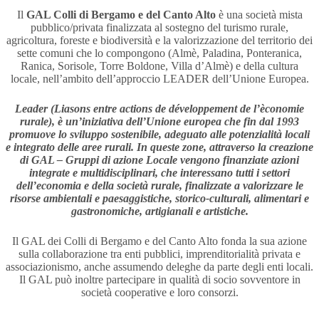
Il
GAL Colli di Bergamo e del Canto Alto
è una società mista
pubblico/privata finalizzata al sostegno del turismo rurale,
agricoltura, foreste e biodiversità e la valorizzazione del territorio dei
sette comuni che lo compongono (Almè, Paladina, Ponteranica,
Ranica, Sorisole, Torre Boldone, Villa d’Almè) e della cultura
locale, nell’ambito dell’approccio LEADER dell’Unione Europea.
Leader (Liasons entre actions de développement de l’èconomie
rurale), è un’iniziativa dell’Unione europea che fin dal 1993
promuove lo sviluppo sostenibile, adeguato alle potenzialità locali
e integrato delle aree rurali. In queste zone, attraverso la creazione
di GAL – Gruppi di azione Locale vengono finanziate azioni
integrate e multidisciplinari, che interessano tutti i settori
dell’economia e della società rurale, finalizzate a valorizzare le
risorse ambientali e paesaggistiche, storico-culturali, alimentari e
gastronomiche, artigianali e artistiche.
Il GAL dei Colli di Bergamo e del Canto Alto fonda la sua azione
sulla collaborazione tra enti pubblici, imprenditorialità privata e
associazionismo, anche assumendo deleghe da parte degli enti locali.
Il GAL può inoltre partecipare in qualità di socio sovventore in
società cooperative e loro consorzi.