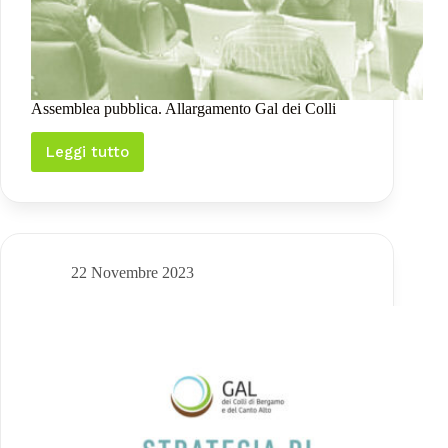
Assemblea pubblica. Allargamento Gal dei Colli
Leggi tutto
Assemblea
pubblica.
Allargamento
Gal
dei
Colli
22 Novembre 2023