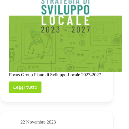
Focus Group Piano di Sviluppo Locale 2023-2027
Leggi tutto
Focus
Group
Piano
di
Sviluppo
Locale
2023-
22 Novembre 2023
2027