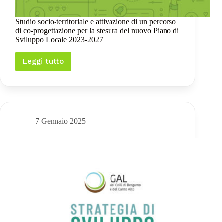
Studio socio-territoriale e attivazione di un percorso
di co-progettazione per la stesura del nuovo Piano di
Sviluppo Locale 2023-2027
Leggi tutto
Studio
socio-
territoriale
e
attivazione
di
un
7 Gennaio 2025
percorso
di
co-
progettazione
per
la
stesura
del
nuovo
Piano
di