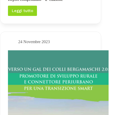
Leggi tutto
Report
compendium
–
2ª
edizione
24 Novembre 2023