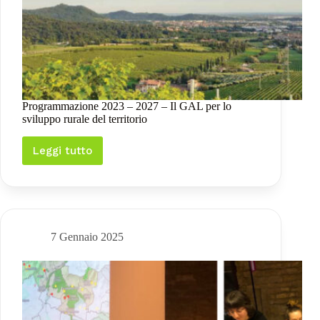
Programmazione 2023 – 2027 – Il GAL per lo
sviluppo rurale del territorio
Leggi tutto
Programmazione
2023
–
2027
–
Il
GAL
7 Gennaio 2025
per
lo
sviluppo
rurale
del
territorio