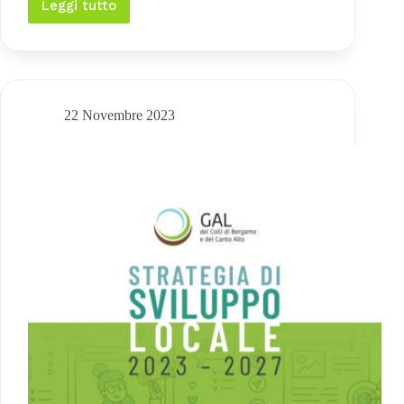
Leggi tutto
Lancio
del
nuovo
Gal
dei
Colli
Bergamaschi
22 Novembre 2023