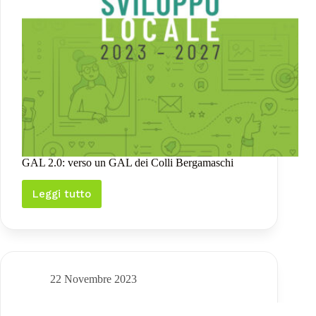
Sviluppo
Locale
2023-
2027
GAL 2.0: verso un GAL dei Colli Bergamaschi
Leggi tutto
GAL
2.0:
verso
un
GAL
dei
Colli
22 Novembre 2023
Bergamaschi