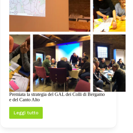
Premiata la strategia del GAL dei Colli di Bergamo
e del Canto Alto
Leggi tutto
Premiata
la
strategia
del