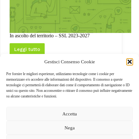
In ascolto del territorio – SSL 2023-2027
Leggi tutto
In
ascolto
Gestisci Consenso Cookie
del
territorio
–
Per fornire le migliori esperienze, utilizziamo tecnologie come i cookie per
SSL
memorizzare e/o accedere alle informazioni del dispositivo. Il consenso a queste
2023-
tecnologie ci permetterà di elaborare dati come il comportamento di navigazione o ID
SUCC
2027
unici su questo sito. Non acconsentire o ritirare il consenso può influire negativamente
su alcune caratteristiche e funzioni.
Accetta
Nega
GAL dei Colli di Bergamo e del Canto Alto
S.C.A.R.L |