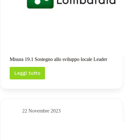
Misura 19.1 Sostegno allo sviluppo locale Leader
Leggi tutto
Misura
19.1
Sostegno
allo
sviluppo
locale
Leader
22 Novembre 2023