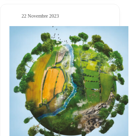
–
Incontro
20
22 Novembre 2023
gennaio
2023