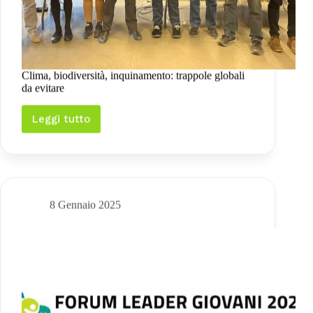
Clima, biodiversità, inquinamento: trappole globali
da evitare
Leggi tutto
Clima,
biodiversità,
inquinamento:
trappole
globali
da
evitare
8 Gennaio 2025