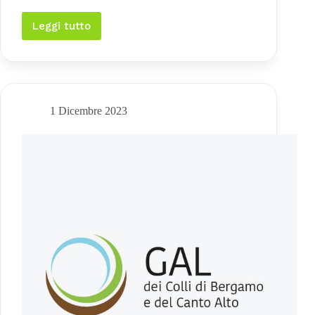
Leggi tutto
Climactive
2050.
Piano
di
adattamento
climatico
delle
1 Dicembre 2023
aree
rurali
lombarde