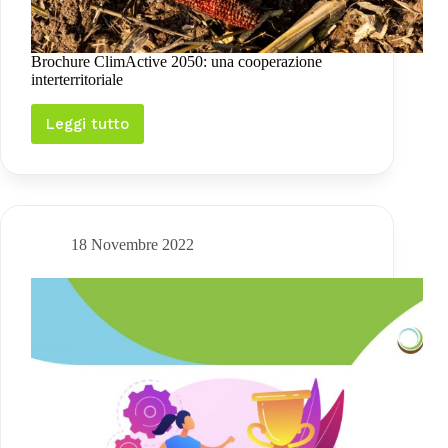
Brochure ClimActive 2050: una cooperazione
interterritoriale
Leggi tutto
Brochure
ClimActive
2050:
una
cooperazione
interterritoriale
18 Novembre 2022