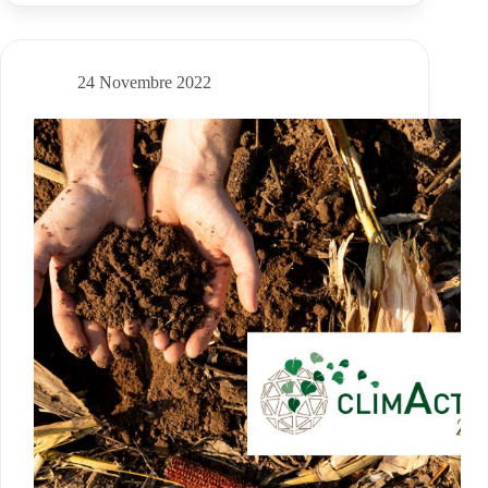
PSP
Regione
Lombardia
2023-
24 Novembre 2022
2027