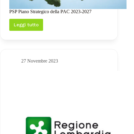
PSP Piano Strategico della PAC 2023-2027
Leggi tutto
PSP
Piano
Strategico
della
PAC
2023-
2027
27 Novembre 2023