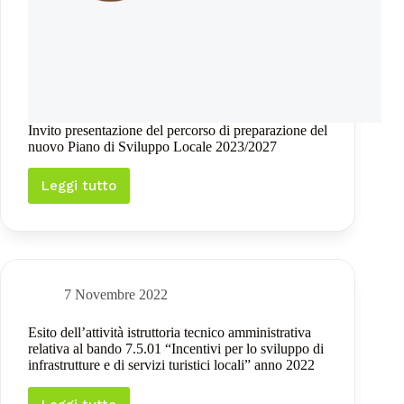
Invito presentazione del percorso di preparazione del
nuovo Piano di Sviluppo Locale 2023/2027
Leggi tutto
Invito
presentazione
del
percorso
di
preparazione
del
7 Novembre 2022
nuovo
Piano
Esito dell’attività istruttoria tecnico amministrativa
di
relativa al bando 7.5.01 “Incentivi per lo sviluppo di
Sviluppo
infrastrutture e di servizi turistici locali” anno 2022
Locale
2023/2027