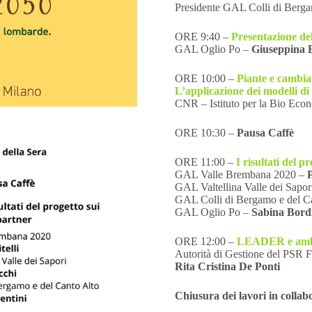
Presidente GAL Colli di Berga
ORE 9:40 –
Presentazione del
GAL Oglio Po –
Giuseppina B
ORE 10:00 –
Piante e cambia
L’applicazione dei modelli di
CNR – Istituto per la Bio Eco
ORE 10:30 –
Pausa Caffè
ORE 11:00 –
I risultati del p
GAL Valle Brembana 2020 –
P
GAL Valtellina Valle dei Sapor
GAL Colli di Bergamo e del C
GAL Oglio Po –
Sabina Bord
ORE 12:00 –
LEADER e ambi
Autorità di Gestione del PS
Rita Cristina De Ponti
Chiusura dei lavori in colla