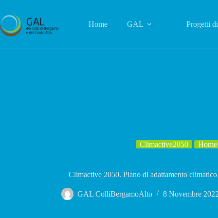
Salta
al
contenuto
Home
GAL
Progetti d
Climactive2050
Home
Climactive 2050. Piano di adattamento climatico 
GAL ColliBergamoAlto
8 Novembre 202