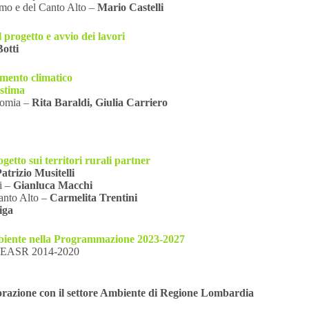
mo e del Canto Alto –
Mario Castelli
 progetto e avvio dei lavori
otti
mento climatico
 stima
nomia –
Rita Baraldi, Giulia Carriero
rogetto sui territori rurali partner
atrizio Musitelli
i –
Gianluca Macchi
anto Alto –
Carmelita Trentini
iga
ente nella Programmazione 2023-2027
R FEASR 2014-2020
borazione con il settore Ambiente di Regione Lombardia