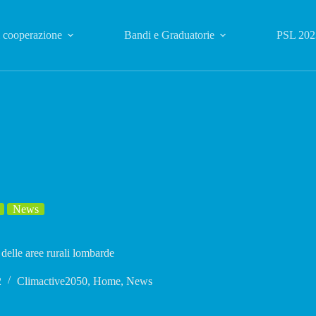
i cooperazione
Bandi e Graduatorie
PSL 202
News
delle aree rurali lombarde
2
Climactive2050
,
Home
,
News