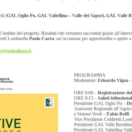
di (
GAL Oglio Po, GAL Valtellina – Valle dei Sapori, GAL Valle
nell’ambito del progetto. Risultati che verranno raccontati grazie all’int
iretti Lombardia
Paolo Carra
: un’occasione per approfondire e aprire a 
ve@galogliopo.it
PROGRAMMA
Moderatore:
Edoardo Vigna
–
ORE 9:00 –
Registrazione dei
ORE 9:15 –
Saluti istituzional
Presidente GAL Oglio Po –
Do
Assessore Regionale all’Agrico
e Sistemi Verdi –
Fabio Rolfi
Vice Presidente Coldiretti Lo
Presidente GAL Valle Bremba
Presidente GAL Valtellina Vall