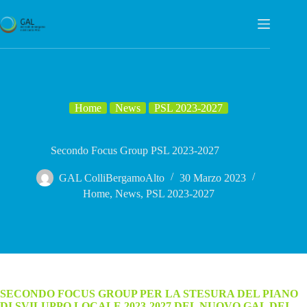
Salta
al
contenuto
Home
News
PSL 2023-2027
Secondo Focus Group PSL 2023-2027
GAL ColliBergamoAlto
30 Marzo 2023
Home
,
News
,
PSL 2023-2027
SECONDO FOCUS GROUP PER LA STESURA DEL PIANO
DI SVILUPPO LOCALE 2023-2027 DEL NUOVO GAL DEI