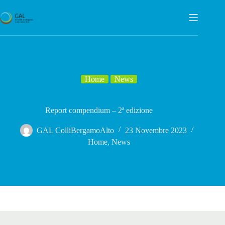
Salta
al
contenuto
Home
News
Report compendium – 2ª edizione
GAL ColliBergamoAlto
23 Novembre 2023
Home
,
News