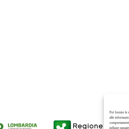
Per fornire le
alle informazi
comportamento 
influire negati