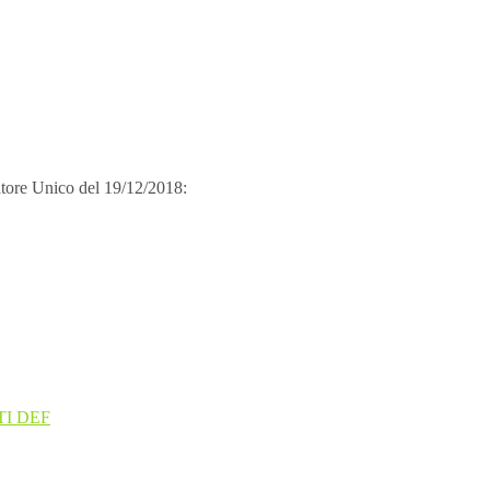
i cooperazione
Bandi e Graduatorie
PSL 202
ratore Unico del 19/12/2018:
I DEF