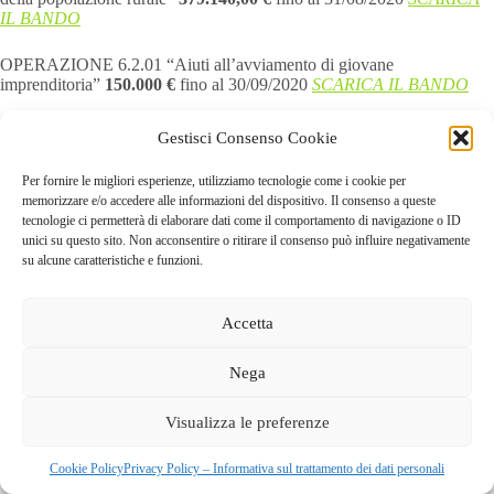
IL BANDO
OPERAZIONE 6.2.01 “Aiuti all’avviamento di giovane
imprenditoria”
150.000 €
fino al 30/09/2020
SCARICA IL BANDO
SI RICORDA CHE PER PRESENTARE LE DOMANDE DI
Gestisci Consenso Cookie
FINANZIAMENTO E’ NECESSARIO DELEGARE IL GAL
ALLA CONSULTAZIONE DEL FASCICOLO AZIENDALE
Per fornire le migliori esperienze, utilizziamo tecnologie come i cookie per
SUL PORTALE SIS.CO
memorizzare e/o accedere alle informazioni del dispositivo. Il consenso a queste
tecnologie ci permetterà di elaborare dati come il comportamento di navigazione o ID
unici su questo sito. Non acconsentire o ritirare il consenso può influire negativamente
su alcune caratteristiche e funzioni.
Accetta
Nega
GAL dei Colli di Bergamo e del Canto Alto
S.C.A.R.L |
Visualizza le preferenze
Via Valmarina, 25 – 24123
Bergamo
| C.F. 04240740169 –
REA BG-447263
Copyright © 2026 - Tema WordPress sviluppato da
Creative
Cookie Policy
Privacy Policy – Informativa sul trattamento dei dati personali
Themes
|
Cookie Policy
|
Privacy