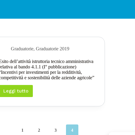
Graduatorie
,
Graduatorie 2019
Esito dell’attività istruttoria tecnico amministrativa
relativa al bando 4.1.1 (I° pubblicazione)
“Incentivi per investimenti per la redditività,
competitività e sostenibilità delle aziende agricole”
Leggi tutto
Esito
dell’attività
istruttoria
tecnico
amministrativa
relativa
al
1
2
3
4
bando 4.1.1