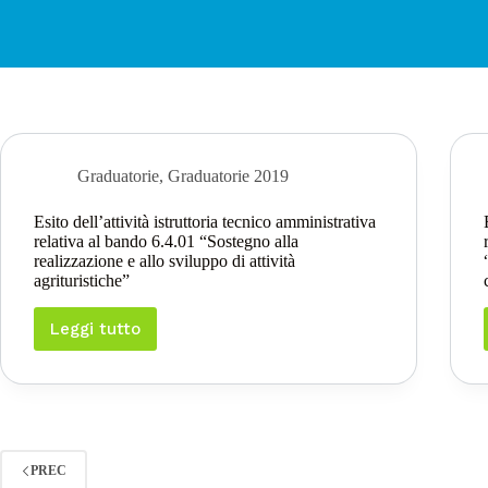
Graduatorie
,
Graduatorie 2019
Esito dell’attività istruttoria tecnico amministrativa
relativa al bando 6.4.01 “Sostegno alla
realizzazione e allo sviluppo di attività
agrituristiche”
Leggi tutto
Esito
dell’attività
istruttoria
tecnico
amministrativa
relativa
al
PREC
bando 6.4.01