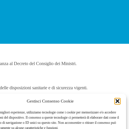
anza al Decreto del Consiglio dei Ministri.
delle disposizioni sanitarie e di sicurezza vigenti.
Gestisci Consenso Cookie
 migliori esperienze, utilizziamo tecnologie come i cookie per memorizzare e/o accedere
oni del dispositivo. Il consenso a queste tecnologie ci permetterà di elaborare dati come il
di navigazione o ID unici su questo sito. Non acconsentire o ritirare il consenso può
vamente su alcune caratteristiche e funzioni.