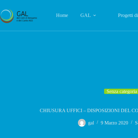
Salta
al
contenuto
Home
GAL
Progetti d
Senza categoria
CHIUSURA UFFICI – DISPOSIZIONI DEL C
gal
9 Marzo 2020
S