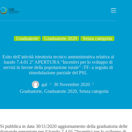
Salta
al
contenuto
Graduatorie
Graduatorie 2020
Senza categoria
Esito dell’attività istruttoria tecnico amministrativa relativa al
bando 7.4.01 2° APERTURA “Incentivi per lo sviluppo di
servizi in favore della popolazione rurale” -TF- a seguito di
rimodulazione parziale del PSL
gal
30 Novembre 2020
Graduatorie
,
Graduatorie 2020
,
Senza categoria
Si pubblica in data 30/11/2020 aggiornamento della graduatoria delle
domande presentate per il bando 7.4.01 “Incentivi per lo sviluppo di