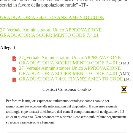
servizi in favore della popolazione rurale” -TF-
GRADUATORIA 7.4.01 FINANZIAMENTO CODE
27_Verbale Amministratore Unico APPROVAZIONE
GRADUATORIA SCORRIMENTO CODE 7.4.01
Allegati
27_Verbale Amministratore Unico APPROVAZIONE
GRADUATORIA SCORRIMENTO CODE 7.4.01
(3 MB)
27_Verbale Amministratore Unico APPROVAZIONE
GRADUATORIA SCORRIMENTO CODE 7.4.01
(3 MB)
GRADUATORIA 7.4.01 FINANZIAMENTO CODE
(243
kB)
Gestisci Consenso Cookie
GRADUATORIA 7.4.01 FINANZIAMENTO CODE
(243
kB)
GRADUATORIA 7.4.01 FINANZIAMENTO CODE
(243
Per fornire le migliori esperienze, utilizziamo tecnologie come i cookie per
kB)
memorizzare e/o accedere alle informazioni del dispositivo. Il consenso a queste
GRADUATORIA 7.4.01 FINANZIAMENTO CODE
(243
tecnologie ci permetterà di elaborare dati come il comportamento di navigazione o ID
kB)
unici su questo sito. Non acconsentire o ritirare il consenso può influire negativamente
su alcune caratteristiche e funzioni.