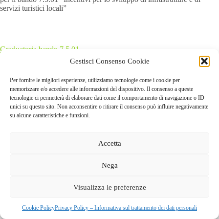
servizi turistici locali”
Graduatoria bando 7.5.01
Gestisci Consenso Cookie
Approvazione graduatoria bando 7.5.01
Per fornire le migliori esperienze, utilizziamo tecnologie come i cookie per
memorizzare e/o accedere alle informazioni del dispositivo. Il consenso a queste
tecnologie ci permetterà di elaborare dati come il comportamento di navigazione o ID
unici su questo sito. Non acconsentire o ritirare il consenso può influire negativamente
su alcune caratteristiche e funzioni.
Accetta
Nega
GAL dei Colli di Bergamo e del Canto Alto
S.C.A.R.L |
Visualizza le preferenze
Via Valmarina, 25 – 24123
Bergamo
| C.F. 04240740169 –
REA BG-447263
Copyright © 2026 - Tema WordPress sviluppato da
Creative
Cookie Policy
Privacy Policy – Informativa sul trattamento dei dati personali
Themes
|
Cookie Policy
|
Privacy