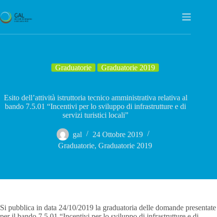
Salta
al
contenuto
Graduatorie
Graduatorie 2019
Esito dell’attività istruttoria tecnico amministrativa relativa al
bando 7.5.01 “Incentivi per lo sviluppo di infrastrutture e di
servizi turistici locali”
gal
24 Ottobre 2019
Graduatorie
,
Graduatorie 2019
Si pubblica in data 24/10/2019 la graduatoria delle domande presentate
per il bando 7.5.01 “Incentivi per lo sviluppo di infrastrutture e di