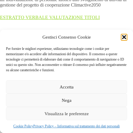
gestione del progetto di cooperazione Climactive2050
ESTRATTO VERBALE VALUTAZIONE TITOLI
Gestisci Consenso Cookie
Allegati
Per fornire le migliori esperienze, utilizziamo tecnologie come i cookie per
ESTRATTO VERBALE VALUTAZIONE TITOLI
(325
memorizzare e/o accedere alle informazioni del dispositivo. Il consenso a queste
kB)
tecnologie ci permetterà di elaborare dati come il comportamento di navigazione o ID
unici su questo sito. Non acconsentire o ritirare il consenso può influire negativamente
su alcune caratteristiche e funzioni.
Accetta
Nega
GAL dei Colli di Bergamo e del Canto Alto
S.C.A.R.L |
Visualizza le preferenze
Via Valmarina, 25 – 24123
Bergamo
| C.F. 04240740169 –
REA BG-447263
Copyright © 2026 - Tema WordPress sviluppato da
Creative
Cookie Policy
Privacy Policy – Informativa sul trattamento dei dati personali
Themes
|
Cookie Policy
|
Privacy