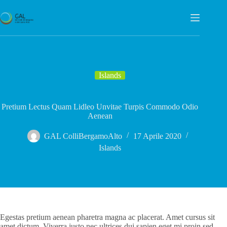
Salta
al
contenuto
Islands
Pretium Lectus Quam Lidleo Unvitae Turpis Commodo Odio
Aenean
GAL ColliBergamoAlto
17 Aprile 2020
Islands
Egestas pretium aenean pharetra magna ac placerat. Amet cursus sit
amet dictum. Viverra justo nec ultrices dui sapien eget mi proin sed.