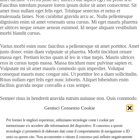
Faucibus interdum posuere lorem ipsum dolor sit amet consectetur. Sit
amet risus nullam eget felis eget. Tristique senectus et netus et
malesuada fames. Non curabitur gravida arcu ac. Nulla pellentesque
dignissim enim sit amet venenatis urna cursus. Mi eget mauris pharetra
et ultrices neque ornare aenean euismod. Id neque aliquam vestibulum
morbi blandit cursus.
Varius morbi enim nunc faucibus a pellentesque sit amet porttitor. Amet
justo donec enim diam vulputate ut pharetra. Morbi tincidunt ornare
massa eget. Pretium lectus quam id leo in vitae turpis. Mauris ultrices
eros in cursus turpis massa. Massa tincidunt nunc pulvinar sapien et.
Vulputate mi sit amet mauris commodo quis imperdiet. Volutpat
consequat mauris nunc congue nisi. Ut porttitor leo a diam sollicitudin.
Risus nullam eget felis eget nunc lobortis. Aliquet bibendum enim
facilisis gravida neque convallis a cras semper.
Semper risus in hendrerit gravida rutrum quisque non. Quis commodo
odio aenean sed adipiscing diam donec adipiscing. Lacus suspendisse
Gestisci Consenso Cookie
faucibus interdum posuere lorem ipsum dolor. Vitae suscipit tellus
mauris a. Quis enim lobortis scelerisque fermentum dui faucibus. Duis
at tellus at urna. Pellentesque eu tincidunt tortor aliquam nulla facilisi.
Per fornire le migliori esperienze, utilizziamo tecnologie come i cookie per
Pulvinar sapien et ligula ullamcorper malesuada proin libero nunc
memorizzare e/o accedere alle informazioni del dispositivo. Il consenso a queste
consequat. Orci ac auctor augue mauris augue neque gravida.
tecnologie ci permetterà di elaborare dati come il comportamento di navigazione o ID
unici su questo sito. Non acconsentire o ritirare il consenso può influire negativamente