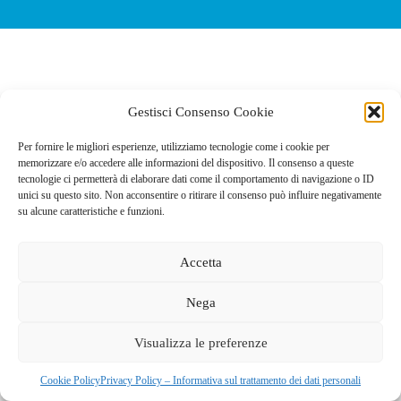
Gestisci Consenso Cookie
Per fornire le migliori esperienze, utilizziamo tecnologie come i cookie per
memorizzare e/o accedere alle informazioni del dispositivo. Il consenso a queste
tecnologie ci permetterà di elaborare dati come il comportamento di navigazione o ID
unici su questo sito. Non acconsentire o ritirare il consenso può influire negativamente
su alcune caratteristiche e funzioni.
Accetta
Nega
GAL dei Colli di Bergamo e del Canto Alto
S.C.A.R.L |
Visualizza le preferenze
Via Valmarina, 25 – 24123
Bergamo
| C.F. 04240740169 –
REA BG-447263
Copyright © 2026 - Tema WordPress sviluppato da
Creative
Cookie Policy
Privacy Policy – Informativa sul trattamento dei dati personali
Themes
|
Cookie Policy
|
Privacy