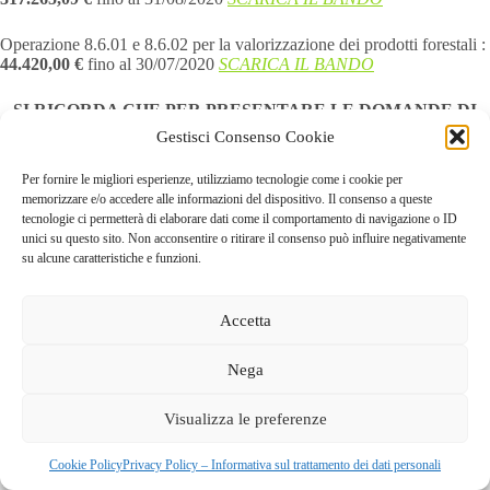
Operazione 8.6.01 e 8.6.02 per la valorizzazione dei prodotti forestali :
44.420,00 €
fino al 30/07/2020
SCARICA IL BANDO
SI RICORDA CHE PER PRESENTARE LE DOMANDE DI
FINANZIAMENTO E’ NECESSARIO DELEGARE IL GAL
Gestisci Consenso Cookie
ALLA CONSULTAZIONE DEL FASCICOLO AZIENDALE
SUL PORTALE SIS.CO
Per fornire le migliori esperienze, utilizziamo tecnologie come i cookie per
memorizzare e/o accedere alle informazioni del dispositivo. Il consenso a queste
tecnologie ci permetterà di elaborare dati come il comportamento di navigazione o ID
unici su questo sito. Non acconsentire o ritirare il consenso può influire negativamente
su alcune caratteristiche e funzioni.
Accetta
Nega
GAL dei Colli di Bergamo e del Canto Alto
S.C.A.R.L |
Visualizza le preferenze
Via Valmarina, 25 – 24123
Bergamo
| C.F. 04240740169 –
REA BG-447263
Copyright © 2026 - Tema WordPress sviluppato da
Creative
Cookie Policy
Privacy Policy – Informativa sul trattamento dei dati personali
Themes
|
Cookie Policy
|
Privacy