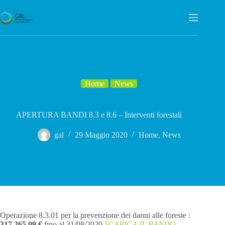
Salta
al
contenuto
Home
News
APERTURA BANDI 8.3 e 8.6 – Interventi forestali
gal
29 Maggio 2020
Home
,
News
Operazione 8.3.01 per la prevenzione dei danni alle foreste :
317.265,09 €
fino al 31/08/2020
SCARICA IL BANDO