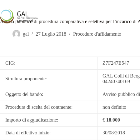
Salta
al
contenuto
Home
GAL
Progetti d
Avviso pubblico di procedura comparativa e selettiva per l’i
gal
27 Luglio 2018
Procedure d'affidamento
CIG:
Z7F247E547
GAL Colli di Berg
Struttura proponente:
04240740169
Oggetto del bando:
Avviso pubblico 
Procedura di scelta del contraente:
non definito
Importo di aggiudicazione:
€
18.000
Data di effettivo inizio:
30/08/2018