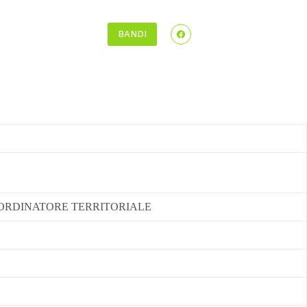
3-2027
Di più
BANDI
TORE/COORDINATORE TERRITORIALE