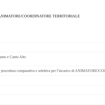
i cooperazione
Bandi e Graduatorie
PSL 202
ncarico di ANIMATORE/COORDINATORE TERRITORIALE
amo e Canto Alto
di procedura comparativa e selettiva per l’incarico di ANIMA