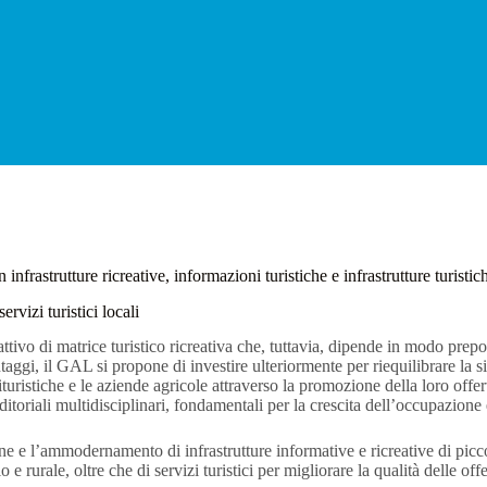
strutture ricreative, informazioni turistiche e infrastrutture turistich
vizi turistici locali
attivo di matrice turistico ricreativa che, tuttavia, dipende in modo prep
ggi, il GAL si propone di investire ulteriormente per riequilibrare la s
agrituristiche e le aziende agricole attraverso la promozione della loro off
itoriali multidisciplinari, fondamentali per la crescita dell’occupazione e
ne e l’ammodernamento di infrastrutture informative e ricreative di picco
 rurale, oltre che di servizi turistici per migliorare la qualità delle offerte