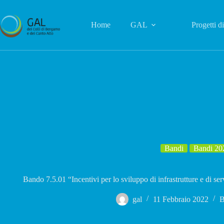
Salta
al
contenuto
Home
GAL
Progetti d
Bandi
Bandi 20
Bando 7.5.01 “Incentivi per lo sviluppo di infrastrutture e di s
gal
11 Febbraio 2022
B