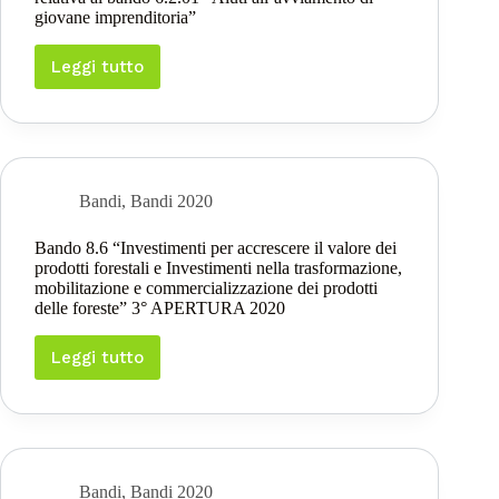
della
giovane imprenditoria”
popolazione
rurale”
APERTURA
Leggi tutto
Esito
2021
dell’attività
AIUTI
istruttoria
DI
tecnico
STATO
amministrativa
relativa
al
Bandi
,
Bandi 2020
bando
6.2.01
Bando 8.6 “Investimenti per accrescere il valore dei
“Aiuti
prodotti forestali e Investimenti nella trasformazione,
all’avviamento
mobilitazione e commercializzazione dei prodotti
di
delle foreste” 3° APERTURA 2020
giovane
imprenditoria”
Leggi tutto
Bando
8.6
“Investimenti
per
accrescere
il
valore
Bandi
,
Bandi 2020