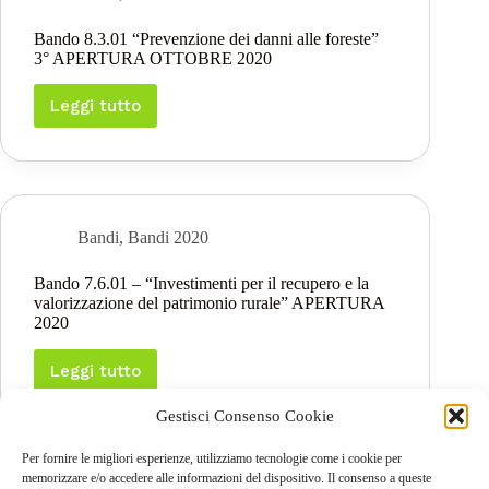
dei
prodotti
Bando 8.3.01 “Prevenzione dei danni alle foreste”
forestali
3° APERTURA OTTOBRE 2020
e
Investimenti
nella
Leggi tutto
Bando
trasformazione,
8.3.01
mobilitazione
“Prevenzione
e
dei
commercializzazione
danni
dei
alle
prodotti
foreste”
Bandi
,
Bandi 2020
delle
3°
foreste”
APERTURA
3°
Bando 7.6.01 – “Investimenti per il recupero e la
OTTOBRE
APERTURA
valorizzazione del patrimonio rurale” APERTURA
2020
2020
2020
Leggi tutto
Bando
7.6.01
Gestisci Consenso Cookie
–
“Investimenti
per
Per fornire le migliori esperienze, utilizziamo tecnologie come i cookie per
il
memorizzare e/o accedere alle informazioni del dispositivo. Il consenso a queste