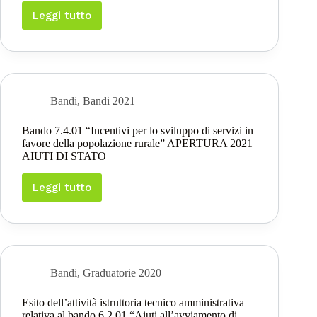
locali”
4°
Leggi tutto
Bando
APERTURA
7.5.01
2022
“Incentivi
per
lo
sviluppo
di
Bandi
,
Bandi 2021
infrastrutture
e
Bando 7.4.01 “Incentivi per lo sviluppo di servizi in
di
favore della popolazione rurale” APERTURA 2021
servizi
AIUTI DI STATO
turistici
locali”
APERTURA
Leggi tutto
Bando
2021
7.4.01
“Incentivi
per
lo
sviluppo
di
Bandi
,
Graduatorie 2020
servizi
in
Esito dell’attività istruttoria tecnico amministrativa
favore
relativa al bando 6.2.01 “Aiuti all’avviamento di