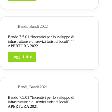
6.2.01
“Aiuti
all’avviamento
di
giovane
imprenditoria”
Bandi
,
Bandi 2022
2°
APERTURA
Bando 7.5.01 “Incentivi per lo sviluppo di
2022
infrastrutture e di servizi turistici locali” 4°
APERTURA 2022
Leggi tutto
Bando
7.5.01
“Incentivi
per
lo
sviluppo
di
Bandi
,
Bandi 2021
infrastrutture
e
Bando 7.5.01 “Incentivi per lo sviluppo di
di
infrastrutture e di servizi turistici locali”
servizi
APERTURA 2021
turistici