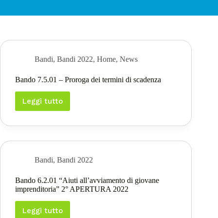
Bandi
,
Bandi 2022
,
Home
,
News
Bando 7.5.01 – Proroga dei termini di scadenza
Leggi tutto
Bando
7.5.01
–
Proroga
dei
termini
di
Bandi
,
Bandi 2022
scadenza
Bando 6.2.01 “Aiuti all’avviamento di giovane
imprenditoria” 2° APERTURA 2022
Leggi tutto
Bando