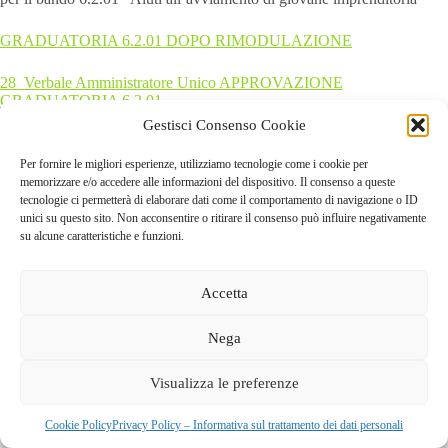
GRADUATORIA 6.2.01 DOPO RIMODULAZIONE
28_Verbale Amministratore Unico APPROVAZIONE
GRADUATORIA 6.2.01
Gestisci Consenso Cookie
Per fornire le migliori esperienze, utilizziamo tecnologie come i cookie per
memorizzare e/o accedere alle informazioni del dispositivo. Il consenso a queste
tecnologie ci permetterà di elaborare dati come il comportamento di navigazione o ID
unici su questo sito. Non acconsentire o ritirare il consenso può influire negativamente
su alcune caratteristiche e funzioni.
Accetta
Nega
GAL dei Colli di Bergamo e del Canto Alto
S.C.A.R.L |
Visualizza le preferenze
Via Valmarina, 25 – 24123
Bergamo
| C.F. 04240740169 –
REA BG-447263
Copyright © 2026 - Tema WordPress sviluppato da
Creative
Cookie Policy
Privacy Policy – Informativa sul trattamento dei dati personali
Themes
|
Cookie Policy
|
Privacy