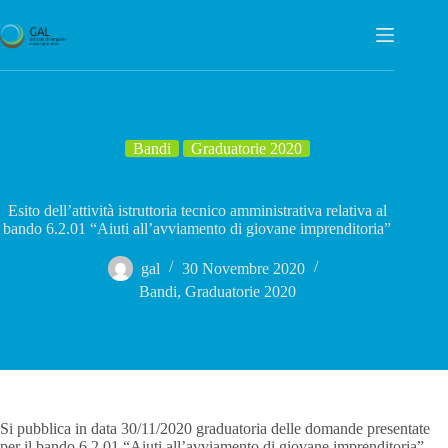
Salta
al
contenuto
Bandi
Graduatorie 2020
Esito dell’attività istruttoria tecnico amministrativa relativa al
bando 6.2.01 “Aiuti all’avviamento di giovane imprenditoria”
gal
30 Novembre 2020
Bandi
,
Graduatorie 2020
Si pubblica in data 30/11/2020 graduatoria delle domande presentate
per il bando 6.2.01 “Aiuti all’avviamento di giovane imprenditoria”