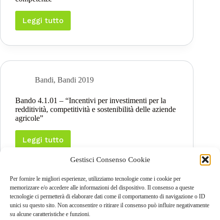
che
partecipano
per
Leggi tutto
Bando
la
1.1.01
prima
–
volta
“Formazione
ai
e
regimi
acquisizione
di
di
Bandi
,
Bandi 2019
qualità”
competenze”
Bando 4.1.01 – “Incentivi per investimenti per la
redditività, competitività e sostenibilità delle aziende
agricole”
Leggi tutto
Bando
4.1.01
Gestisci Consenso Cookie
–
“Incentivi
per
Per fornire le migliori esperienze, utilizziamo tecnologie come i cookie per
investimenti
memorizzare e/o accedere alle informazioni del dispositivo. Il consenso a queste
per
tecnologie ci permetterà di elaborare dati come il comportamento di navigazione o ID
PREC
la
unici su questo sito. Non acconsentire o ritirare il consenso può influire negativamente
redditività,
su alcune caratteristiche e funzioni.