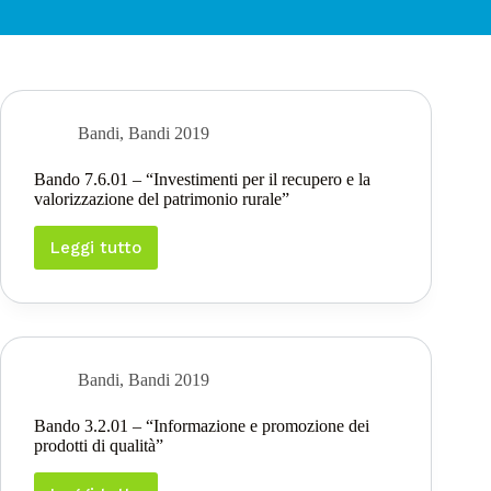
Bandi
,
Bandi 2019
Bando 7.6.01 – “Investimenti per il recupero e la
valorizzazione del patrimonio rurale”
Leggi tutto
Bando
7.6.01
–
“Investimenti
per
il
recupero
Bandi
,
Bandi 2019
e
la
Bando 3.2.01 – “Informazione e promozione dei
valorizzazione
prodotti di qualità”
del
patrimonio