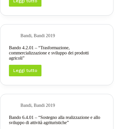
rurale”
Leggi tutto
Bando
3.2.01
–
“Informazione
e
promozione
dei
Bandi
,
Bandi 2019
prodotti
di
Bando 4.2.01 – “Trasformazione,
qualità”
commercializzazione e sviluppo dei prodotti
agricoli”
Leggi tutto
Bando
4.2.01
–
“Trasformazione,
commercializzazione
e
sviluppo
Bandi
,
Bandi 2019
dei
prodotti
Bando 6.4.01 – “Sostegno alla realizzazione e allo
agricoli”
sviluppo di attività agrituristiche”