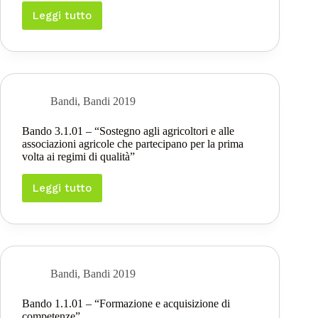
Leggi tutto
Bando
6.4.01
–
“Sostegno
alla
realizzazione
e
Bandi
,
Bandi 2019
allo
sviluppo
Bando 3.1.01 – “Sostegno agli agricoltori e alle
di
associazioni agricole che partecipano per la prima
attività
volta ai regimi di qualità”
agrituristiche”
Leggi tutto
Bando
3.1.01
–
“Sostegno
agli
agricoltori
e
Bandi
,
Bandi 2019
alle
associazioni
Bando 1.1.01 – “Formazione e acquisizione di
agricole
competenze”