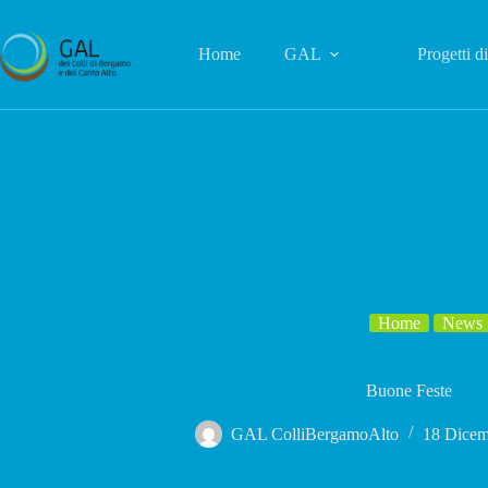
Salta
al
contenuto
Home
GAL
Progetti d
Home
News
Buone Feste
GAL ColliBergamoAlto
18 Dicem