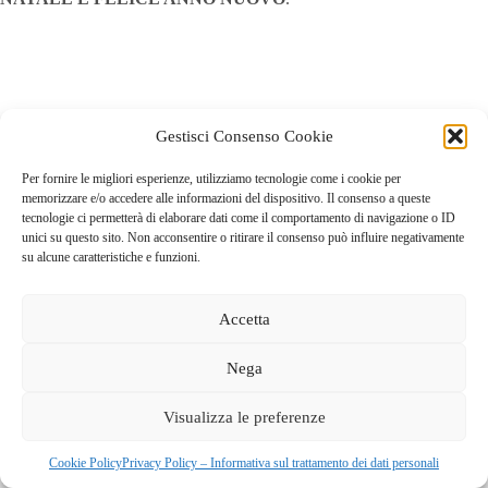
Gestisci Consenso Cookie
Per fornire le migliori esperienze, utilizziamo tecnologie come i cookie per
memorizzare e/o accedere alle informazioni del dispositivo. Il consenso a queste
tecnologie ci permetterà di elaborare dati come il comportamento di navigazione o ID
unici su questo sito. Non acconsentire o ritirare il consenso può influire negativamente
su alcune caratteristiche e funzioni.
Accetta
Nega
GAL dei Colli di Bergamo e del Canto Alto
S.C.A.R.L |
Visualizza le preferenze
Via Valmarina, 25 – 24123
Bergamo
| C.F. 04240740169 –
REA BG-447263
Copyright © 2026 - Tema WordPress sviluppato da
Creative
Cookie Policy
Privacy Policy – Informativa sul trattamento dei dati personali
Themes
|
Cookie Policy
|
Privacy