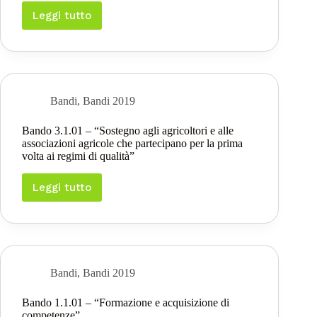
Leggi tutto
Bando
6.4.01
–
“Sostegno
alla
realizzazione
e
Bandi
,
Bandi 2019
allo
sviluppo
Bando 3.1.01 – “Sostegno agli agricoltori e alle
di
associazioni agricole che partecipano per la prima
attività
volta ai regimi di qualità”
agrituristiche”
Leggi tutto
Bando
3.1.01
–
“Sostegno
agli
agricoltori
e
Bandi
,
Bandi 2019
alle
associazioni
Bando 1.1.01 – “Formazione e acquisizione di
agricole
competenze”