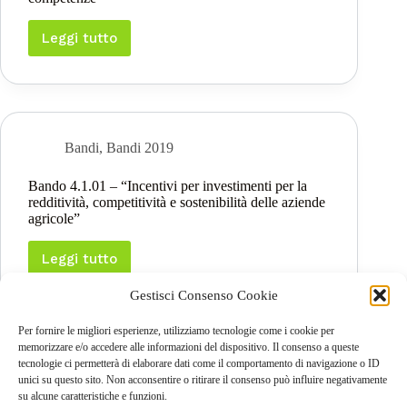
che
partecipano
per
Leggi tutto
Bando
la
1.1.01
prima
–
volta
“Formazione
ai
e
regimi
acquisizione
di
di
Bandi
,
Bandi 2019
qualità”
competenze”
Bando 4.1.01 – “Incentivi per investimenti per la
redditività, competitività e sostenibilità delle aziende
agricole”
Leggi tutto
Bando
4.1.01
Gestisci Consenso Cookie
–
“Incentivi
per
Per fornire le migliori esperienze, utilizziamo tecnologie come i cookie per
investimenti
memorizzare e/o accedere alle informazioni del dispositivo. Il consenso a queste
per
tecnologie ci permetterà di elaborare dati come il comportamento di navigazione o ID
PREC
la
unici su questo sito. Non acconsentire o ritirare il consenso può influire negativamente
redditività,
su alcune caratteristiche e funzioni.