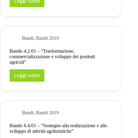
rurale”
Leggi tutto
Bando
3.2.01
–
“Informazione
e
promozione
dei
Bandi
,
Bandi 2019
prodotti
di
Bando 4.2.01 – “Trasformazione,
qualità”
commercializzazione e sviluppo dei prodotti
agricoli”
Leggi tutto
Bando
4.2.01
–
“Trasformazione,
commercializzazione
e
sviluppo
Bandi
,
Bandi 2019
dei
prodotti
Bando 6.4.01 – “Sostegno alla realizzazione e allo
agricoli”
sviluppo di attività agrituristiche”