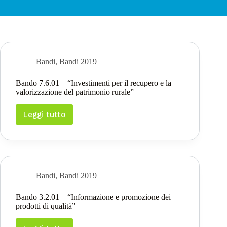
Bandi
,
Bandi 2019
Bando 7.6.01 – “Investimenti per il recupero e la
valorizzazione del patrimonio rurale”
Leggi tutto
Bando
7.6.01
–
“Investimenti
per
il
recupero
Bandi
,
Bandi 2019
e
la
Bando 3.2.01 – “Informazione e promozione dei
valorizzazione
prodotti di qualità”
del
patrimonio