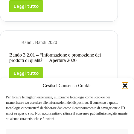
APERTURA
2020
Leggi tutto
Bando
4.1.01
–
“Incentivi
per
investimenti
per
Bandi
,
Bandi 2020
la
redditività,
Bando 3.2.01 – “Informazione e promozione dei
competitività
prodotti di qualità” – Apertura 2020
e
sostenibilità
delle
Leggi tutto
Bando
aziende
3.2.01
agricole”
Gestisci Consenso Cookie
–
APERTURA
“Informazione
2020
e
Per fornire le migliori esperienze, utilizziamo tecnologie come i cookie per
promozione
memorizzare e/o accedere alle informazioni del dispositivo. Il consenso a queste
dei
tecnologie ci permetterà di elaborare dati come il comportamento di navigazione o ID
PREC
prodotti
unici su questo sito. Non acconsentire o ritirare il consenso può influire negativamente
di
su alcune caratteristiche e funzioni.
qualità”
–