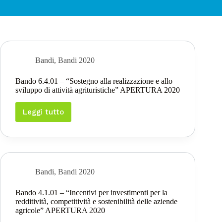
Bandi
,
Bandi 2020
Bando 6.4.01 – “Sostegno alla realizzazione e allo
sviluppo di attività agrituristiche” APERTURA 2020
Leggi tutto
Bando
6.4.01
–
“Sostegno
alla
realizzazione
e
Bandi
,
Bandi 2020
allo
sviluppo
Bando 4.1.01 – “Incentivi per investimenti per la
di
redditività, competitività e sostenibilità delle aziende
attività
agricole” APERTURA 2020
agrituristiche”