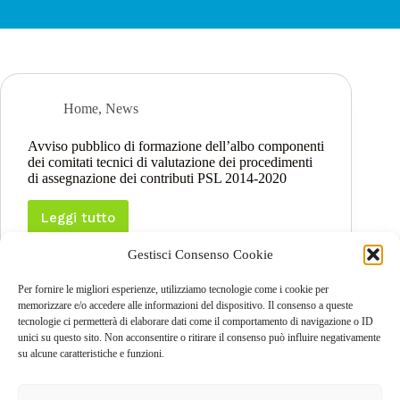
Home
,
News
Avviso pubblico di formazione dell’albo componenti
dei comitati tecnici di valutazione dei procedimenti
di assegnazione dei contributi PSL 2014-2020
Leggi tutto
Avviso
pubblico
Gestisci Consenso Cookie
di
formazione
dell’albo
Per fornire le migliori esperienze, utilizziamo tecnologie come i cookie per
componenti
memorizzare e/o accedere alle informazioni del dispositivo. Il consenso a queste
dei
tecnologie ci permetterà di elaborare dati come il comportamento di navigazione o ID
PREC
comitati
unici su questo sito. Non acconsentire o ritirare il consenso può influire negativamente
tecnici
su alcune caratteristiche e funzioni.
di
valutazione