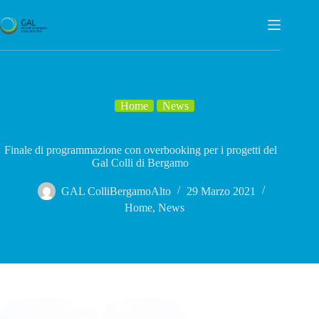
Salta
al
contenuto
Home
News
Finale di programmazione con overbooking per i progetti del
Gal Colli di Bergamo
GAL ColliBergamoAlto
29 Marzo 2021
Home
,
News