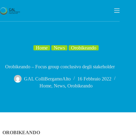
Salta
al
contenuto
Home
News
Orobikeando
Orobikeando – Focus group conclusivo degli stakeholder
GAL ColliBergamoAlto
16 Febbraio 2022
Home
,
News
,
Orobikeando
OROBIKEANDO