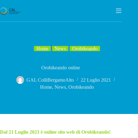
Salta
al
contenuto
Home
News
Orobikeando
Orobikeando online
GAL ColliBergamoAlto
22 Luglio 2021
Home
,
News
,
Orobikeando
Dal 21 Luglio 2021 è online sito web di Orobikeando!