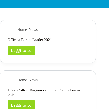
Home
,
News
Officina Forum Leader 2021
Leggi tutto
Officina
Forum
Leader
2021
Home
,
News
Il Gal Colli di Bergamo al primo Forum Leader
2020
Leggi tutto
Il