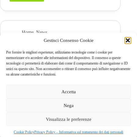
Gal
Colli
di
Bergamo
al
primo
Home
,
News
Forum
Gestisci Consenso Cookie
Leader
Forum Leader 2020
2020
Per fornire le migliori esperienze, utilizziamo tecnologie come i cookie per
memorizzare e/o accedere alle informazioni del dispositivo. Il consenso a queste
Leggi tutto
Forum
tecnologie ci permetterà di elaborare dati come il comportamento di navigazione o ID
Leader
unici su questo sito. Non acconsentire o ritirare il consenso può influire negativamente
2020
su alcune caratteristiche e funzioni.
Accetta
Nega
GAL dei Colli di Bergamo e del Canto Alto
S.C.A.R.L |
Visualizza le preferenze
Via Valmarina, 25 – 24123
Bergamo
| C.F. 04240740169 –
REA BG-447263
Copyright © 2026 - Tema WordPress sviluppato da
Creative
Cookie Policy
Privacy Policy – Informativa sul trattamento dei dati personali
Themes
|
Cookie Policy
|
Privacy