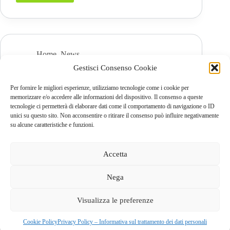
Leader
2020
Home
,
News
Gestisci Consenso Cookie
Forum Leader 2020 – Apertura iscrizioni
Per fornire le migliori esperienze, utilizziamo tecnologie come i cookie per
memorizzare e/o accedere alle informazioni del dispositivo. Il consenso a queste
Leggi tutto
Forum
tecnologie ci permetterà di elaborare dati come il comportamento di navigazione o ID
Leader
unici su questo sito. Non acconsentire o ritirare il consenso può influire negativamente
2020
su alcune caratteristiche e funzioni.
–
Apertura
iscrizioni
Accetta
Nega
GAL dei Colli di Bergamo e del Canto Alto
S.C.A.R.L |
Visualizza le preferenze
Via Valmarina, 25 – 24123
Bergamo
| C.F. 04240740169 –
REA BG-447263
Copyright © 2026 - Tema WordPress sviluppato da
Creative
Cookie Policy
Privacy Policy – Informativa sul trattamento dei dati personali
Themes
|
Cookie Policy
|
Privacy