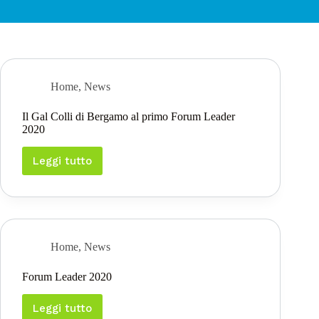
Home
,
News
Il Gal Colli di Bergamo al primo Forum Leader
2020
Leggi tutto
Il
Gal
Colli
di
Bergamo
al
primo
Home
,
News
Forum
Leader
Forum Leader 2020
2020
Leggi tutto
Forum