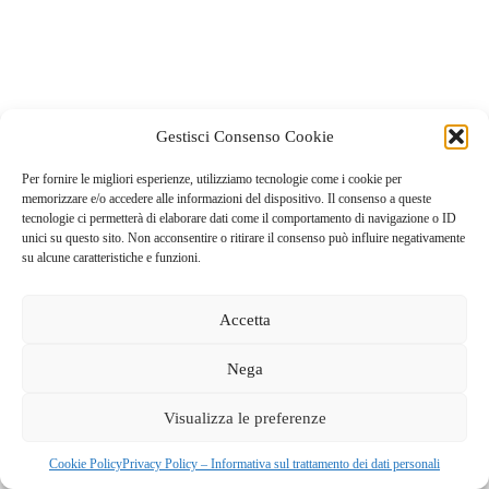
Gestisci Consenso Cookie
Per fornire le migliori esperienze, utilizziamo tecnologie come i cookie per
memorizzare e/o accedere alle informazioni del dispositivo. Il consenso a queste
tecnologie ci permetterà di elaborare dati come il comportamento di navigazione o ID
unici su questo sito. Non acconsentire o ritirare il consenso può influire negativamente
su alcune caratteristiche e funzioni.
Accetta
Nega
GAL dei Colli di Bergamo e del Canto Alto
S.C.A.R.L |
Visualizza le preferenze
Via Valmarina, 25 – 24123
Bergamo
| C.F. 04240740169 –
REA BG-447263
Copyright © 2026 - Tema WordPress sviluppato da
Creative
Cookie Policy
Privacy Policy – Informativa sul trattamento dei dati personali
Themes
|
Cookie Policy
|
Privacy