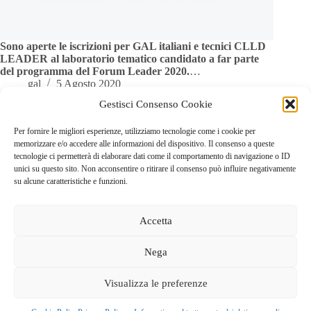
Sono aperte le iscrizioni per GAL italiani e tecnici CLLD
LEADER al laboratorio tematico candidato a far parte
del programma del Forum Leader 2020.
…
gal
5 Agosto 2020
Gestisci Consenso Cookie
Per fornire le migliori esperienze, utilizziamo tecnologie come i cookie per
memorizzare e/o accedere alle informazioni del dispositivo. Il consenso a queste
tecnologie ci permetterà di elaborare dati come il comportamento di navigazione o ID
PREC
SUCC
unici su questo sito. Non acconsentire o ritirare il consenso può influire negativamente
su alcune caratteristiche e funzioni.
Accetta
Nega
GAL dei Colli di Bergamo e del Canto Alto
S.C.A.R.L |
Visualizza le preferenze
Via Valmarina, 25 – 24123
Bergamo
| C.F. 04240740169 –
REA BG-447263
Copyright © 2026 - Tema WordPress sviluppato da
Creative