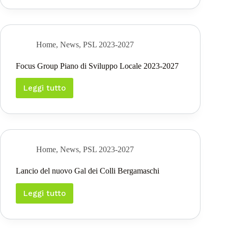
Allargamento
Gal
dei
Colli
Home
,
News
,
PSL 2023-2027
Focus Group Piano di Sviluppo Locale 2023-2027
Leggi tutto
Focus
Group
Piano
di
Sviluppo
Locale
2023-
Home
,
News
,
PSL 2023-2027
2027
Lancio del nuovo Gal dei Colli Bergamaschi
Leggi tutto
Lancio
del
nuovo
Gal