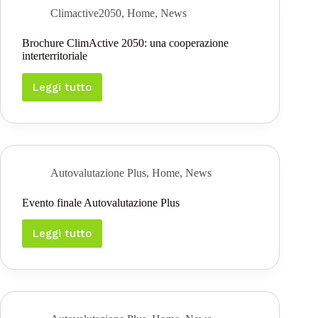
Climactive2050
,
Home
,
News
Brochure ClimActive 2050: una cooperazione
interterritoriale
Leggi tutto
Brochure
ClimActive
2050:
una
cooperazione
interterritoriale
Autovalutazione Plus
,
Home
,
News
Evento finale Autovalutazione Plus
Leggi tutto
Evento
finale
Autovalutazione
Plus