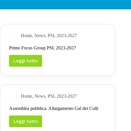
Home
,
News
,
PSL 2023-2027
Primo Focus Group PSL 2023-2027
Leggi tutto
Primo
Focus
Group
PSL
2023-
2027
Home
,
News
,
PSL 2023-2027
Assemblea pubblica. Allargamento Gal dei Colli
Leggi tutto
Assemblea
pubblica.