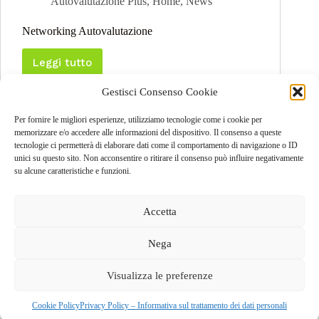
Autovalutazione Plus
,
Home
,
News
Networking Autovalutazione
Leggi tutto
Networking
Autovalutazione
Gestisci Consenso Cookie
Per fornire le migliori esperienze, utilizziamo tecnologie come i cookie per
memorizzare e/o accedere alle informazioni del dispositivo. Il consenso a queste
tecnologie ci permetterà di elaborare dati come il comportamento di navigazione o ID
PREC
SUCC
unici su questo sito. Non acconsentire o ritirare il consenso può influire negativamente
su alcune caratteristiche e funzioni.
Accetta
Nega
GAL dei Colli di Bergamo e del Canto Alto
S.C.A.R.L |
Visualizza le preferenze
Via Valmarina, 25 – 24123
Bergamo
| C.F. 04240740169 –
REA BG-447263
Copyright © 2026 - Tema WordPress sviluppato da
Creative
Cookie Policy
Privacy Policy – Informativa sul trattamento dei dati personali
Themes
|
Cookie Policy
|
Privacy