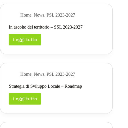
dei
Colli
Bergamaschi
Home
,
News
,
PSL 2023-2027
In ascolto del territorio – SSL 2023-2027
Leggi tutto
In
ascolto
del
territorio
–
SSL
2023-
Home
,
News
,
PSL 2023-2027
2027
Strategia di Sviluppo Locale – Roadmap
Leggi tutto
Strategia
di
Sviluppo
Locale
–
Roadmap